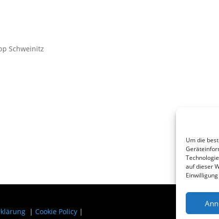
ipp Schweinitz
Um die best
Geräteinfor
Technologie
auf dieser W
Einwilligun
Ann
rklärung
|
Cookie Policy
|