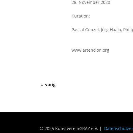
28. November 2020
Kuration:
Pascal Genzel, Jörg Haala, Phil
www.artencion.org
←
vorig
© 2025 KunstvereinGRAZ e.V. |
Datenschutze