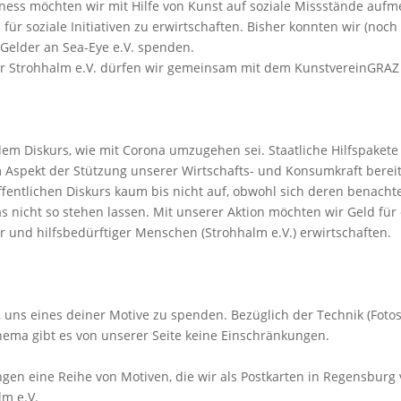
ness möchten wir mit Hilfe von Kunst auf soziale Missstände auf
ür soziale Initiativen zu erwirtschaften. Bisher konnten wir (noch 
 Gelder an Sea-Eye e.V. spenden.
ür Strohhalm e.V. dürfen wir gemeinsam mit dem KunstvereinGRAZ e
 dem Diskurs, wie mit Corona umzugehen sei. Staatliche Hilfspak
Aspekt der Stützung unserer Wirtschafts- und Konsumkraft bereit
entlichen Diskurs kaum bis nicht auf, obwohl sich deren benachtei
as nicht so stehen lassen. Mit unserer Aktion möchten wir Geld fü
 und hilfsbedürftiger Menschen (Strohhalm e.V.) erwirtschaften.
, uns eines deiner Motive zu spenden. Bezüglich der Technik (Fotos,
ema gibt es von unserer Seite keine Einschränkungen.
en eine Reihe von Motiven, die wir als Postkarten in Regensburg 
lm e.V.