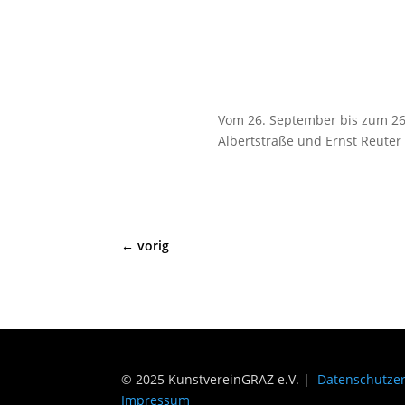
Vom 26. September bis zum 26
Albertstraße und Ernst Reuter 
←
vorig
© 2025 KunstvereinGRAZ e.V. |
Datenschutze
Impressum