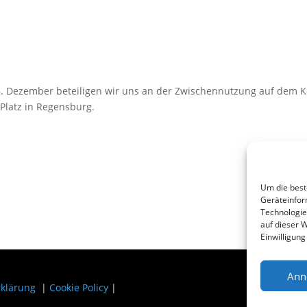
. Dezember beteiligen wir uns an der Zwischennutzung auf dem K
Platz in Regensburg.
Um die best
Geräteinfor
Technologie
auf dieser W
Einwilligun
Ann
rklärung
|
Cookie Policy
|