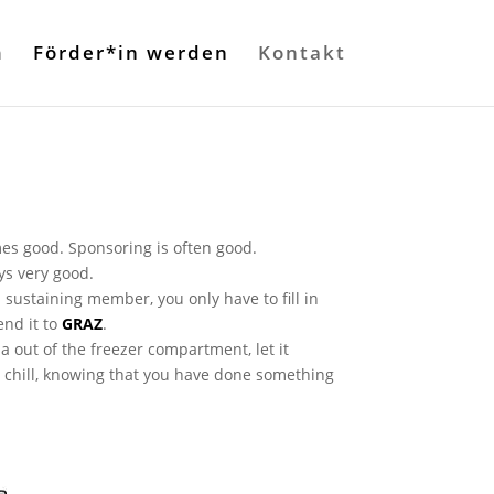
n
Förder*in werden
Kontakt
s good. Sponsoring is often good.
ys very good.
 sustaining member, you only have to fill in
end it to
GRAZ
.
za out of the freezer compartment, let it
d chill, knowing that you have done something