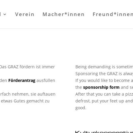
l
Verein
Macher*innen
Freund*inne
. Das GRAZ fördern ist immer
Being demanding is sometime
Sponsoring the GRAZ is alwa
 den
Förderantrag
ausfüllen
If you would like to become a
the
sponsorship form
and s
erfach nehmen, sie auftauen
After that you can take a piz
 etwas Gutes gemacht zu
defrost, put your feet up an
good.