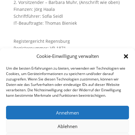
2. Vorsitzender – Barbara Muhr, (Anschrift wie oben)
Finanzen: Jörg Haala
Schriftführer: Sofia Seidl
IT-Beauftragte: Thomas Bieniek
Registergericht Regensburg
Registernummer: VR 1871
Finazamt Regensburg
Cookie-Einwilligung verwalten
Steuernummer: 244/108/80187
Um die besten Erfahrungen zu bieten, verwenden wir Technologien wie
Inhaltlich Verantwortlicher gemäß §6 MDStV: Der
Cookies, um Geräteinformationen zu speichern und/oder darauf
Vorstand des KunstvereinGRAZ
zuzugreifen. Wenn Sie diesen Technologien zustimmen, können wir
Daten wie das Surfverhalten oder eindeutige IDs auf dieser Website
verarbeiten. Die Nichteinwilligung oder der Widerruf der Einwilligung
kann bestimmte Merkmale und Funktionen beeinträchtigen.
Annehmen
© 2025 KunstvereinGRAZ e.V. |
Ablehnen
Datenschutzerklärung
|
Cookie Policy
|
Impressum