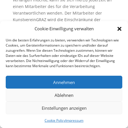
einen Mitarbeiter des für die Verarbeitung
Verantwortlichen wenden. Der Mitarbeiter der
KunstvereinGRAZ wird die Einschränkung der
Verarbeitung veranlassen.
Cookie-Einwilligung verwalten
f) Recht auf Datenübertragbarkeit
Um die besten Erfahrungen zu bieten, verwenden wir Technologien wie
Cookies, um Geräteinformationen zu speichern und/oder darauf
Jede von der Verarbeitung personenbezogener
zuzugreifen. Wenn Sie diesen Technologien zustimmen, können wir
Daten betroffene Person hat das vom Europäischen
Daten wie das Surfverhalten oder eindeutige IDs auf dieser Website
verarbeiten. Die Nichteinwilligung oder der Widerruf der Einwilligung
Richtlinien- und Verordnungsgeber gewährte Recht,
kann bestimmte Merkmale und Funktionen beeinträchtigen.
die sie betreffenden personenbezogenen Daten,
welche durch die betroffene Person einem
Verantwortlichen bereitgestellt wurden, in einem
Annehmen
strukturierten, gängigen und maschinenlesbaren
Format zu erhalten. Sie hat außerdem das Recht,
Ablehnen
diese Daten einem anderen Verantwortlichen ohne
Behinderung durch den Verantwortlichen, dem die
Einstellungen anzeigen
personenbezogenen Daten bereitgestellt wurden, zu
übermitteln, sofern die Verarbeitung auf der
Cookie Policy
Impressum
Einwilligung gemäß Art. 6 Abs. 1 Buchstabe a DS-