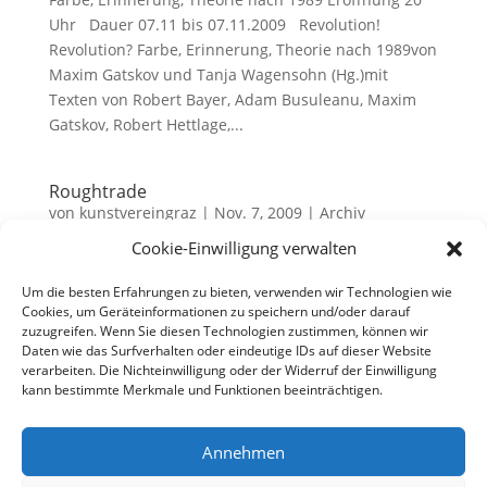
Uhr Dauer 07.11 bis 07.11.2009 Revolution!
Revolution? Farbe, Erinnerung, Theorie nach 1989von
Maxim Gatskov und Tanja Wagensohn (Hg.)mit
Texten von Robert Bayer, Adam Busuleanu, Maxim
Gatskov, Robert Hettlage,...
Roughtrade
von
kunstvereingraz
|
Nov. 7, 2009
|
Archiv
Cookie-Einwilligung verwalten
Ruppige Kunst aus Polen Künstler Henryk Czesnik
Jan Pruski Radek Szczesny Eröffnung 16.10.2009, 20
Um die besten Erfahrungen zu bieten, verwenden wir Technologien wie
Uhr Dauer 16.10 bis 07.11.2009 Öffnungszeiten Fr
Cookies, um Geräteinformationen zu speichern und/oder darauf
zuzugreifen. Wenn Sie diesen Technologien zustimmen, können wir
– Sa, 16 – 19 Uhr Einführung Jürgen Huber Fotos (7)
Daten wie das Surfverhalten oder eindeutige IDs auf dieser Website
Sponsoren...
verarbeiten. Die Nichteinwilligung oder der Widerruf der Einwilligung
kann bestimmte Merkmale und Funktionen beeinträchtigen.
Annehmen
© 2025 KunstvereinGRAZ e.V. |