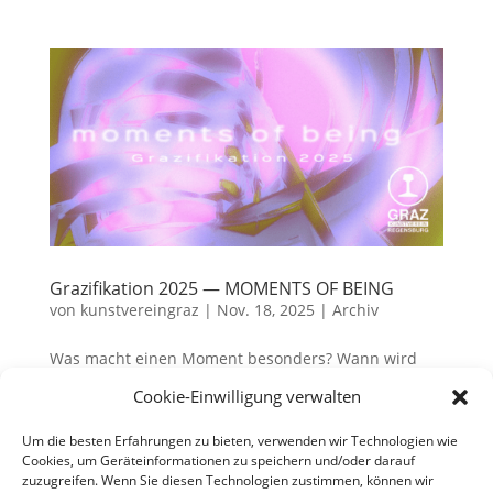
Grazifikation 2025 — MOMENTS OF BEING
von
kunstvereingraz
|
Nov. 18, 2025
|
Archiv
Was macht einen Moment besonders? Wann wird
ein Moment unmittelbar real? Die Schriftstellerin
Cookie-Einwilligung verwalten
Virginia Woolf prägte den Begriff der moments of
being für jene seltenen, durchdringenden
Um die besten Erfahrungen zu bieten, verwenden wir Technologien wie
Augenblicke, in denen das Alltägliche plötzlich
Cookies, um Geräteinformationen zu speichern und/oder darauf
zuzugreifen. Wenn Sie diesen Technologien zustimmen, können wir
Klarheit gewinnt und sich das Leben...