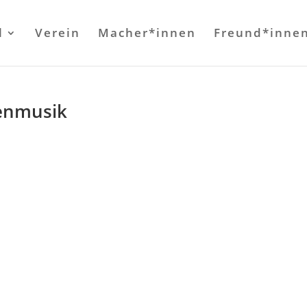
l
Verein
Macher*innen
Freund*inne
enmusik