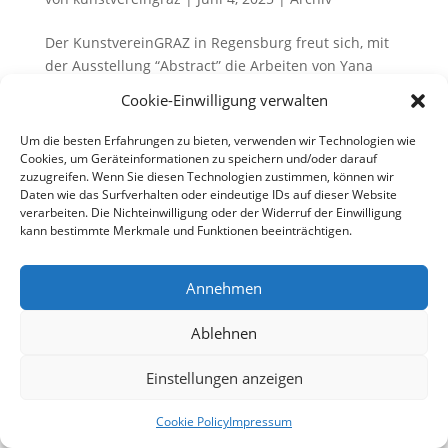
Der KunstvereinGRAZ in Regensburg freut sich, mit
der Ausstellung “Abstract” die Arbeiten von Yana
Zschiedrich und Markus Maier zu präsentieren. Sie
Cookie-Einwilligung verwalten
verbinden in ihren Werken künstlerische Arbeit mit
wissenschaftlichen Ansätzen und erforschen die
Um die besten Erfahrungen zu bieten, verwenden wir Technologien wie
Grenzen von Material,...
Cookies, um Geräteinformationen zu speichern und/oder darauf
zuzugreifen. Wenn Sie diesen Technologien zustimmen, können wir
Daten wie das Surfverhalten oder eindeutige IDs auf dieser Website
verarbeiten. Die Nichteinwilligung oder der Widerruf der Einwilligung
kann bestimmte Merkmale und Funktionen beeinträchtigen.
© 2025 KunstvereinGRAZ e.V. |
Annehmen
Datenschutzerklärung
|
Cookie Policy
|
Impressum
Ablehnen
Folgen
Folgen
Einstellungen anzeigen
Cookie Policy
Impressum