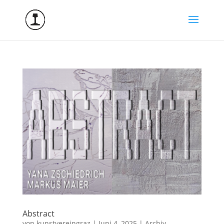
Abstract
von
kunstvereingraz
|
Juni 4, 2025
|
Archiv