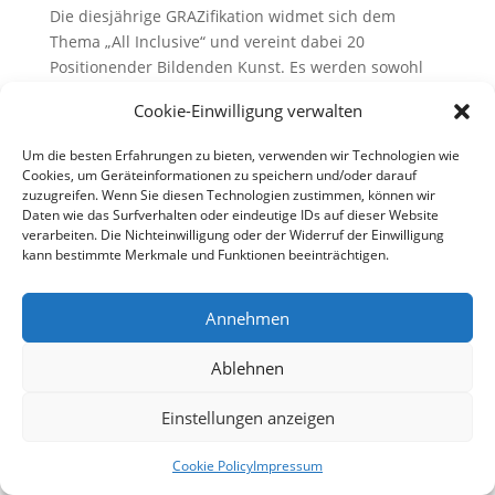
Die diesjährige GRAZifikation widmet sich dem
Thema „All Inclusive“ und vereint dabei 20
Positionender Bildenden Kunst. Es werden sowohl
die Kunstwerke der Mitglieder des Kunstvereins als
Cookie-Einwilligung verwalten
auch dieihrer FreundInnen ausgestellt. Die
Vernissage beginnt am 08.12.23 um 19...
Um die besten Erfahrungen zu bieten, verwenden wir Technologien wie
Cookies, um Geräteinformationen zu speichern und/oder darauf
zuzugreifen. Wenn Sie diesen Technologien zustimmen, können wir
Daten wie das Surfverhalten oder eindeutige IDs auf dieser Website
verarbeiten. Die Nichteinwilligung oder der Widerruf der Einwilligung
kann bestimmte Merkmale und Funktionen beeinträchtigen.
© 2025 KunstvereinGRAZ e.V. |
Datenschutzerklärung
|
Cookie Policy
|
Impressum
Annehmen
Folgen
Ablehnen
Folgen
Einstellungen anzeigen
Cookie Policy
Impressum