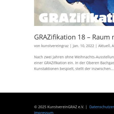
GRAZifikation 18 – Raum 
von
kunstvereingraz
|
Jan. 10, 2022
|
Aktuell
,
A
Nach zwei Jahren ohne Weihnachts-Ausstellun
einer GRAZifikation ein. In der Oberen Bachga
Kunstaktionen bespielt, stellt der inzwischen...
© 2025 KunstvereinGRAZ e.V. |
Datenschutze
Impressum