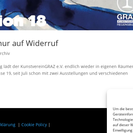
nur auf Widerruf
rchiv
g lädt der KunstvereinGRAZ e.V. endlich wieder in eigenen Räume
sse 19, seit Juli schon mit zwei Ausstellungen und verschiedenen
Um die best
Geräteinfor
Technologie
rklärung
|
Cookie Policy
|
auf dieser W
Einwilligun