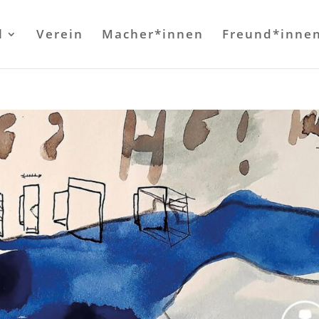
l
Verein
Macher*innen
Freund*inne