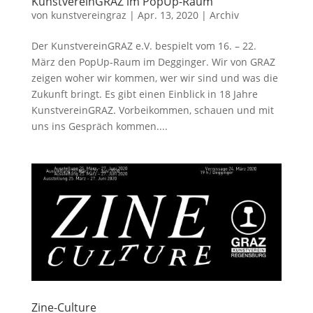
KunstvereinGRAZ im PopUp-Raum
von
kunstvereingraz
|
Apr. 13, 2020
|
Archiv
Der KunstvereinGRAZ e.V. bespielt vom 16. – 22.
März den PopUp-Raum im Degginger. Wir von GRAZ
zeigen woher wir kommen, wer wir sind und was die
Zukunft bringt. Es gibt einen Einblick in 18 Jahre
KunstvereinGRAZ. Vorbeikommen, schauen und mit
uns ins Gespräch kommen....
Zine-Culture