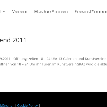
l
Verein
Macher*innen
Freund*inne
bend 2011
09.2011 Öffnungszeiten 18 – 24 Uhr 13 Galerien und Kunstvereine
nen von 18 – 24 Uhr ihr Türen.Im KunstvereinGRAZ wird die aktu
rklärung
|
Cookie Policy
|