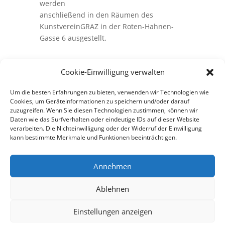
werden
anschließend in den Räumen des
KunstvereinGRAZ in der Roten-Hahnen-
Gasse 6 ausgestellt.
Cookie-Einwilligung verwalten
Um die besten Erfahrungen zu bieten, verwenden wir Technologien wie
Cookies, um Geräteinformationen zu speichern und/oder darauf
←
vorig
nächste
→
zuzugreifen. Wenn Sie diesen Technologien zustimmen, können wir
Daten wie das Surfverhalten oder eindeutige IDs auf dieser Website
verarbeiten. Die Nichteinwilligung oder der Widerruf der Einwilligung
kann bestimmte Merkmale und Funktionen beeinträchtigen.
Annehmen
© 2025 KunstvereinGRAZ e.V. |
Ablehnen
Datenschutzerklärung
|
Cookie Policy
|
Impressum
Einstellungen anzeigen
Folgen
Folgen